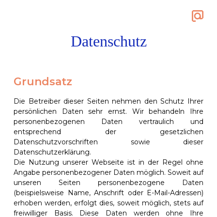
Zum
mailt
Inhalt
springen
Datenschutz
event
flächenübersicht
Grundsatz
1 biergarten
Die Betreiber dieser Seiten nehmen den Schutz Ihrer
persönlichen Daten sehr ernst. Wir behandeln Ihre
5 pool
personenbezogenen Daten vertraulich und
18 kampfsportstudio
entsprechend der gesetzlichen
Datenschutzvorschriften sowie dieser
10 konferenzraum
Datenschutzerklärung.
13 sauna
Die Nutzung unserer Webseite ist in der Regel ohne
Angabe personenbezogener Daten möglich. Soweit auf
14 großer saal
unseren Seiten personenbezogene Daten
(beispielsweise Name, Anschrift oder E-Mail-Adressen)
12 studio
erhoben werden, erfolgt dies, soweit möglich, stets auf
11 klub
freiwilliger Basis. Diese Daten werden ohne Ihre