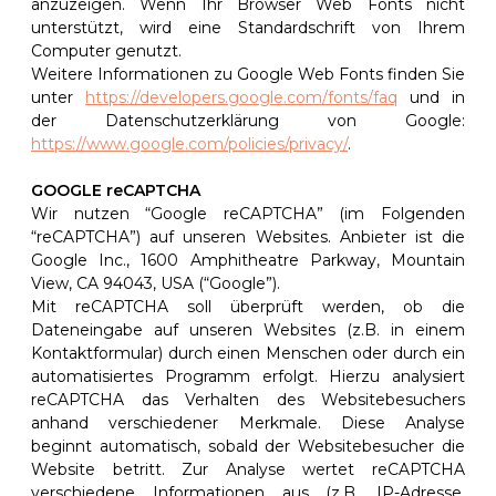
anzuzeigen. Wenn Ihr Browser Web Fonts nicht
unterstützt, wird eine Standardschrift von Ihrem
Computer genutzt.
Weitere Informationen zu Google Web Fonts finden Sie
unter
https://developers.google.com/fonts/faq
und in
der Datenschutzerklärung von Google:
https://www.google.com/policies/privacy/
.
GOOGLE reCAPTCHA
Wir nutzen “Google reCAPTCHA” (im Folgenden
“reCAPTCHA”) auf unseren Websites. Anbieter ist die
Google Inc., 1600 Amphitheatre Parkway, Mountain
View, CA 94043, USA (“Google”).
Mit reCAPTCHA soll überprüft werden, ob die
Dateneingabe auf unseren Websites (z.B. in einem
Kontaktformular) durch einen Menschen oder durch ein
automatisiertes Programm erfolgt. Hierzu analysiert
reCAPTCHA das Verhalten des Websitebesuchers
anhand verschiedener Merkmale. Diese Analyse
beginnt automatisch, sobald der Websitebesucher die
Website betritt. Zur Analyse wertet reCAPTCHA
verschiedene Informationen aus (z.B. IP-Adresse,