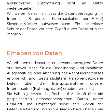
ausdrückliche Zustimmung nicht an Dritte
6 kristallrestaurant & kristallterrasse
weitergegeben.
Wir weisen darauf hin, dass die Datenübertragung im
8 shop & mokka bar
Internet (z.B. bei der Kommunikation per E-Mail)
9 galerie
Sicherheitslücken aufweisen kann. Ein lückenloser
Schutz der Daten vor dem Zugriff durch Dritte ist nicht
7 bistro
möglich.
15 multisporthalle
16 badmintonhalle
Erheben von Daten
blog
Wir erheben und verarbeiten personenbezogene Daten
nur, soweit diese für die Begründung und inhaltliche
kontakt
Ausgestaltung oder Änderung des Rechtsverhältnisses
erforderlich sind (Bestandsdaten). Personenbezogene
anfahrt
Daten über die Inanspruchnahme unserer
Internetseiten (Nutzungsdaten) erheben wir nicht.
Sie haben jederzeit das Recht auf Auskunft über die
gespeicherten personenbezogenen Daten, deren
DE
Herkunft und Empfänger sowie den Zweck der
ENGLISH
DEUTSCH
Datenverarbeitung. Wenn Sie Fragen hierzu haben, die