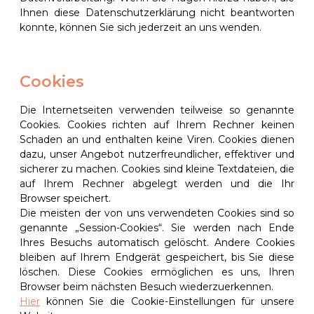
Ihnen diese Datenschutzerklärung nicht beantworten
konnte, können Sie sich jederzeit
an uns wenden.
Noch Fragen?
Cookies
sez@glut.berlin
Cookie-Richtlinie (EU)
Die Internetseiten verwenden teilweise so genannte
Cookies. Cookies richten auf Ihrem Rechner keinen
Schaden an und enthalten keine Viren. Cookies dienen
dazu, unser Angebot nutzerfreundlicher, effektiver und
sez@glut.berlin
instagram
facebook
sicherer zu machen. Cookies sind kleine Textdateien, die
auf Ihrem Rechner abgelegt werden und die Ihr
impressum
Browser speichert.
datenschutz
Die meisten der von uns verwendeten Cookies sind so
genannte „Session-Cookies“. Sie werden nach Ende
cookies
Ihres Besuchs automatisch gelöscht. Andere Cookies
bleiben auf Ihrem Endgerät gespeichert, bis Sie diese
löschen. Diese Cookies ermöglichen es uns, Ihren
Browser beim nächsten Besuch wiederzuerkennen.
Hier
können Sie die Cookie-Einstellungen für unsere